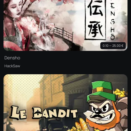
0.10 — 25.00 €
Densho
HackSaw