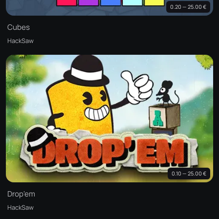
0.20 — 25.00 €
Cubes
HackSaw
0.10 — 25.00 €
Drop'em
HackSaw