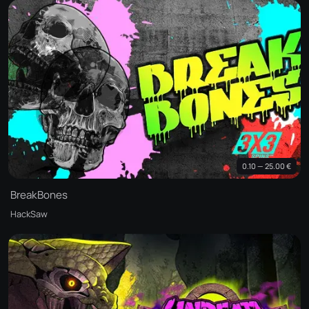
0.10 — 25.00 €
BreakBones
HackSaw