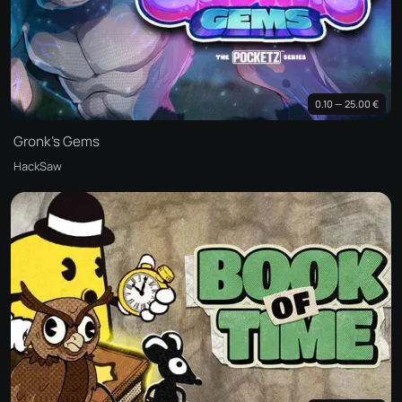
0.10 — 25.00 €
Gronk's Gems
HackSaw