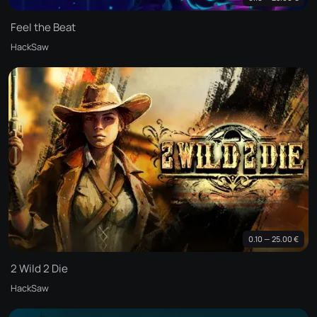
Feel the Beat
HackSaw
0.10 — 25.00 €
2 Wild 2 Die
HackSaw