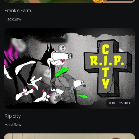
Frank's Farm
HackSaw
0.10 — 25.00 €
Rip city
HackSaw