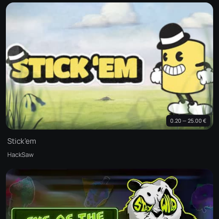
0.20 — 25.00 €
Stick’em
HackSaw