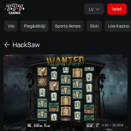
Ieiet
LV
Visi
Piegādātāji
Sporta likmes
Sloti
Live Kazino
HackSaw
0.20 — 25.00 €