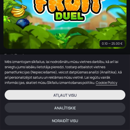
0.10 — 25.00 €
Fruit Duel
Mēs izmantojam sīkfailus, lai nodrošinātu mūsu vietnes darbību, kā arī lai
HackSaw
sniegtu jums labāku lietotāja pieredzi, tostarp atbalstot vietnes
pamatfunkcijas (Nepieciešamie), veicot datplūsmas analīzi (Analītika), kā
arī personalizējot saturu un reklāmas mūsu vietnē. Lai iegūtu vairāk
informācijas, skatiet mūsu Sīkfailu izmantošanas politiku.
Cookie Policy
ATĻAUT VISU
ANALĪTISKIE
NORAIDĪT VISU
Sākumlapa
Meklēt
Izvēlne
Ieiet
Tērzēšana