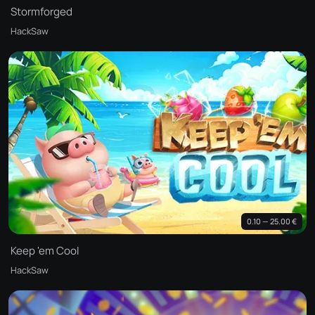
Stormforged
HackSaw
0.10 — 25.00 €
Keep 'em Cool
HackSaw