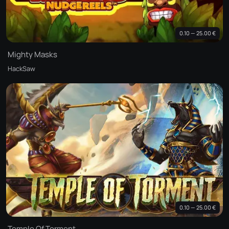
0.10 — 25.00 €
Mighty Masks
HackSaw
0.10 — 25.00 €
Temple Of Torment