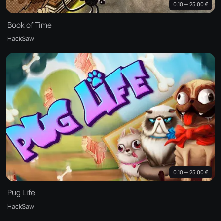
0.10 — 25.00 €
Book of Time
HackSaw
0.10 — 25.00 €
Pug Life
HackSaw