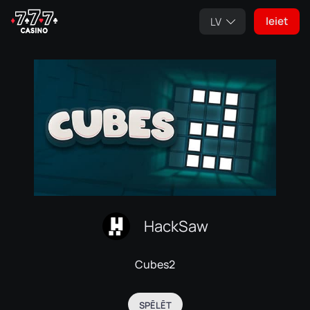
Ieiet
LV
HackSaw
Cubes2
SPĒLĒT