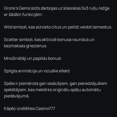
Gronk's Gems slots darbojas uz klasiskas 5x3 ruļļu režģa
ar šādām funkcijām:
Wild simboli, kas aizvieto citus un palīdz veidot laimestus
Scatter simboli, kas aktivizē bonusa raundus un
bezmaksas griezienus
Množinātāji un papildu bonusi
Spilgta animācija un vizuālie efekti
Spēle ir piemērota gan iesācējiem, gan pieredzējušiem
spēlētājiem, kas meklē ko oriģinālu spēļu automātu
piedāvājumā.
Kāpēc izvēlēties Casino777