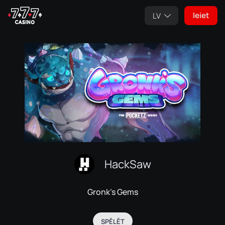
Ieiet
LV
HackSaw
Gronk's Gems
SPĒLĒT