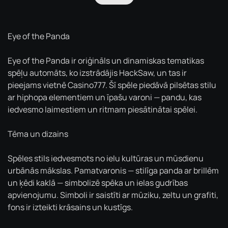
Eye of the Panda
Eye of the Panda ir oriģināls un dinamiskas tematikas
spēļu automāts, ko izstrādājis HackSaw, un tas ir
pieejams vietnē Casino777. Šī spēle piedāvā pilsētas stilu
ar hiphopa elementiem un īpašu varoni — pandu, kas
iedvesmo laimestiem un ritmam piesātinātai spēlei.
Tēma un dizains
Spēles stils iedvesmots no ielu kultūras un mūsdienu
urbānās mākslas. Pamatvaronis — stilīga panda ar brillēm
un ķēdi kaklā — simbolizē spēka un ielas gudrības
apvienojumu. Simboli ir saistīti ar mūziku, zeltu un grafiti,
fons ir izteikti krāsains un kustīgs.