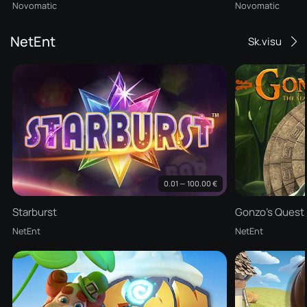
Novomatic
Novomatic
NetEnt
Sk.visu
0.01 — 100.00 €
Starburst
Gonzo's Quest
NetEnt
NetEnt