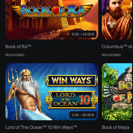
0.02 — 45.00 €
Book of Ra™
Columbus™ de
Novomatic
Novomatic
0.20 — 20.00 €
Lord of The Ocean™ 10 Win Ways™
Book of Maya