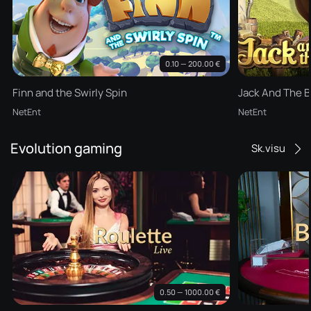
0.10 — 200.00 €
Finn and the Swirly Spin
Jack And The B
NetEnt
NetEnt
Evolution gaming
Sk.visu
0.50 — 1000.00 €