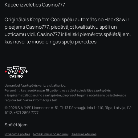
Kāpēc izvēlēties Casino777
Oriģinālais Keep 'em Cool spēļu automāts no HackSaw ir
pieejams Casino777, piedāvājot kvalitatīvu spēli un
uzticamu vidi. Casino777 ir lieliski piemērots spēlētājiem,
kas novērtē mūsdienīgas spēļu pieredzes.
Uzmanību! Azartspēlēs var izraisīt atkarību.
Personām, kas jaunākas par 18 gadiem, nav atļauts piedalīties azartspēlēs.
Ir iespējams izslēgt sevi no azartspēlēm, pieprasot lieguma noteikšanu pašatteikušos
reģistrā
šeit
. Vairāk informācijas
šeit
.
© 2026 SIA "NB" Licence nr. A-51, TI-13 Dārzaugļu iela 1 - 110, Rīga, Latvija, LV-
1012,
+371 2895 7777
Spēlētājam
Privātuma politika
Noteikumi un nosacījumi
Tiesiskās atrunas