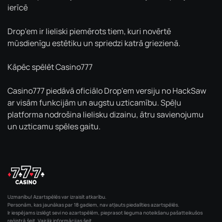
ierīcē
Drop’em ir lieliski piemērots tiem, kuri novērtē
mūsdienīgu estētiku un spriedzi katrā griezienā.
Kāpēc spēlēt Casino777
Casino777 piedāvā oficiālo Drop’em versiju no HackSaw
ar visām funkcijām un augstu uzticamību. Spēļu
platforma nodrošina lielisku dizainu, ātru savienojumu
un uzticamu spēles gaitu.
Uzmanību! Azartspēlēs var izraisīt atkarību.
Personām, kas jaunākas par 18 gadiem, nav atļauts piedalīties azartspēlēs.
Ir iespējams izslēgt sevi no azartspēlēm, pieprasot lieguma noteikšanu pašatteikušos
reģistrā
šeit
. Vairāk informācijas
šeit
.