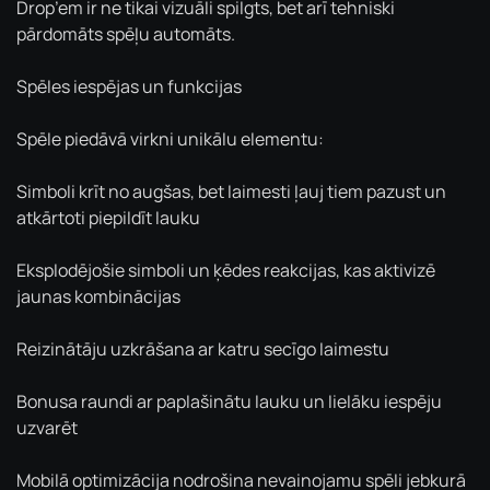
Drop’em ir ne tikai vizuāli spilgts, bet arī tehniski
pārdomāts spēļu automāts.
Spēles iespējas un funkcijas
Spēle piedāvā virkni unikālu elementu:
Simboli krīt no augšas, bet laimesti ļauj tiem pazust un
atkārtoti piepildīt lauku
Eksplodējošie simboli un ķēdes reakcijas, kas aktivizē
jaunas kombinācijas
Reizinātāju uzkrāšana ar katru secīgo laimestu
Bonusa raundi ar paplašinātu lauku un lielāku iespēju
uzvarēt
Mobilā optimizācija nodrošina nevainojamu spēli jebkurā