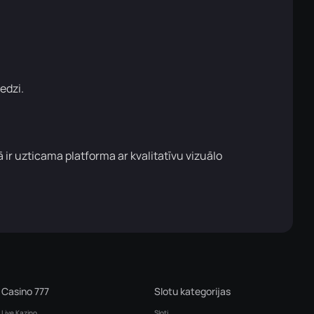
edzi.
 ir uzticama platforma ar kvalitatīvu vizuālo
Casino 777
Slotu kategorijas
Live Kazino
Sloti