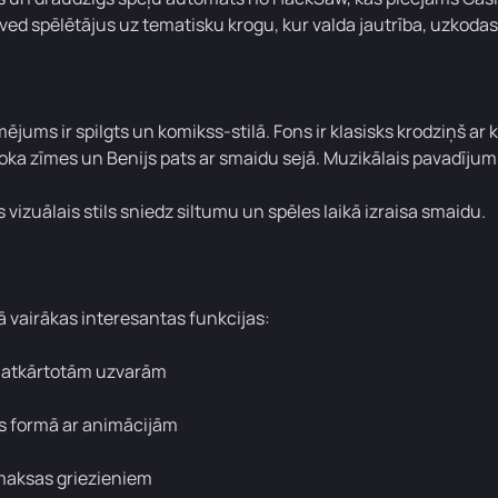
zved spēlētājus uz tematisku krogu, kur valda jautrība, uzkodas
ējums ir spilgts un komikss-stilā. Fons ir klasisks krodziņš ar
oka zīmes un Benijs pats ar smaidu sejā. Muzikālais pavadījums
 vizuālais stils sniedz siltumu un spēles laikā izraisa smaidu.
 vairākas interesantas funkcijas:
 atkārtotām uzvarām
es formā ar animācijām
maksas griezieniem