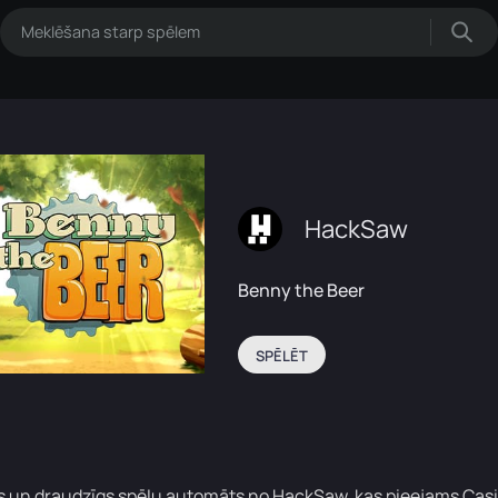
HackSaw
Benny the Beer
SPĒLĒT
rs un draudzīgs spēļu automāts no HackSaw, kas pieejams Casi