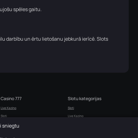
aujošu spēles gaitu.
u darbību un ērtu lietošanu jebkurā ierīcē. Slots
Casino 777
Slotu kategorijas
Live Kazino
Sloti
Sloti
Live Kazino
Bonusi un akcijas
i sniegtu
Sporta likmes