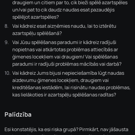
draugiem un citiem par to, cik bieži spēlē azartspēles
un/vai pat to cik daudz naudas esat pazaudējis
spēlējot azartspēles?
Vai kādreiz esat aizņēmies naudu, lai to iztērētu
azartspēļu spēlēšanā?
Vai Jūsu spēlēšanas paradumi ir kādreiz radījuši
nopietnas vai atkārtotas problēmas attiecībās ar
ģimenes locekļiem vai draugiem/ Vai spēlēšanas
paradumi ir radījuši problēmas mācībās vai darbā?
Vai kādreiz Jums bijusi nepieciešamība lūgt naudas
aizdevumu ģimenes locekļiem, draugiem vai
kreditēšanas iestādēm, lai risinātu naudas problēmas,
kas lielākoties ir azartspēļu spēlēšanas radītas?
Palīdzība
Esi konstatējis, ka esi riska grupā? Pirmkārt, nav jāšausta