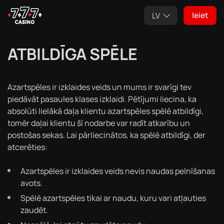
Ieiet
LV
ATBILDĪGA SPĒLE
Azartspēles ir izklaides veids un mums ir svarīgi tev
piedāvāt pasaules klases izklaidi. Pētījumi liecina, ka
absolūti lielākā daļa klientu azartspēles spēlē atbildīgi,
tomēr daļai klientu šī nodarbe var radīt atkarību un
postošas sekas. Lai pārliecinātos, ka spēlē atbildīgi, der
atcerēties:
Azartspēles ir izklaides veids nevis naudas pelnīšanas
avots.
Spēlē azartspēles tikai ar naudu, kuru vari atļauties
zaudēt.