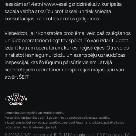
Iesakām arī vietni
www.veseligsridzinieks.lv
, kur īpaša
sadaļa veltīta atkarību profilaksei un tiek sniegta
konsultācijas, kā rīkoties akūtos gadījumos.
Visbeidzot, ja ir konstatēta problēma, veic pašizslēgšanos
un lūdz operatoriem liegt tev spēlēt. To vari izdarīt lūdzot
izdarīt katram operatoram, kur esi reģistrējies. Otrs veids
ir rakstot iesniegumu Izložu un azartspēļu uzraudzības
inspekcijai, kas šo lūgumu pārsūtīs visiem Latvijā
licencētajiem operatoriem. Inspekcijas mājas lapu vari
atvērt
ŠEIT
Uzmanību! Azartspēlēs var izraisīt atkarību.
Personām, kas jaunākas par 18 gadiem, nav atļauts piedalīties azartspēlēs.
Ir iespējams izslēgt sevi no azartspēlēm, pieprasot lieguma noteikšanu pašatteikušos
reģistrā
šeit
. Vairāk informācijas
šeit
.
© 2026 SIA "NB" Licence nr. A-51, TI-13 Dārzaugļu iela 1 - 110, Rīga, Latvija, LV-