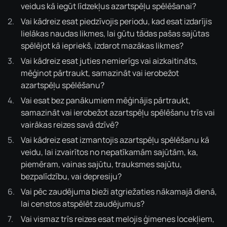
veidus kā iegūt līdzekļus azartspēļu spēlēšanai?
Vai kādreiz esat piedzīvojis periodu, kad esat izdarījis
lielākas naudas likmes, lai gūtu tādas pašas sajūtas
spēlējot kā iepriekš, izdarot mazākas likmes?
Vai kādreiz esat juties nemierīgs vai aizkaitināts,
mēģinot pārtraukt, samazināt vai ierobežot
azartspēļu spēlēšanu?
Vai esat bez panākumiem mēģinājis pārtraukt,
samazināt vai ierobežot azartspēļu spēlēšanu trīs vai
vairākas reizes savā dzīvē?
Vai kādreiz esat izmantojis azartspēļu spēlēšanu kā
veidu, lai izvairītos no nepatīkamām sajūtām, ka,
piemēram, vainas sajūtu, trauksmes sajūtu,
bezpalīdzību, vai depresiju?
Vai pēc zaudējuma bieži atgriežaties nākamajā dienā,
lai censtos atspēlēt zaudējumus?
Vai vismaz trīs reizes esat melojis ģimenes locekļiem,