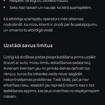
Nespēlē, lai atgūtu zaudēto naudu.
Seko līdzi laikam un naudai, ko tērē azartspēlēm.
Kā atbildīgs azartspēļu operators mēs vēlamies
nodrošināt, ka mūsu klienti ir zinoši par šo pakalpojumu
un izmanto to atbildīgā veidā.
Uzstādi savus limitus
Līdzīgi kā drošības jostas piesprādzēšana pirms uzsākt
braukt ar auto, mūsu limitu iestatīšanas sadaļa lauj
ikvienam klientam jau no pirmās dienas definēt tos
rāmjus, kuros šis izklaides veids nevar sagādāt
nekontrolējamas problēmas. Tieši tādēļ, pat ja nav
atkarības risku, iesakām jau iepriekš nolemt, kas ir tas
spēlēšanas apjoms, kas ļaus izvairīties no iespējamajiem
riskiem.