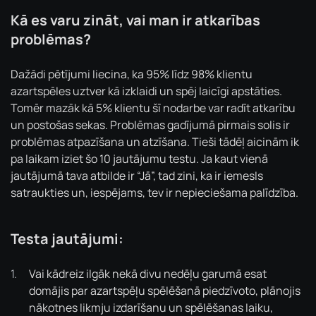
Kā es varu zināt, vai man ir atkarības
problēmas?
Dažādi pētījumi liecina, ka 95% līdz 98% klientu
azartspēles uztver kā izklaidi un spēj laicīgi apstāties.
Tomēr mazāk kā 5% klientu šī nodarbe var radīt atkarību
un postošas sekas. Problēmas gadījumā pirmais solis ir
problēmas atpazīšana un atzīšana. Tieši tādēļ aicinām ik
pa laikam iziet šo 10 jautājumu testu. Ja kaut vienā
jautājumā tava atbilde ir “Jā”, tad zini, ka ir iemesls
satraukties un, iespējams, tev ir nepieciešama palīdzība.
Testa jautājumi:
Vai kādreiz ilgāk nekā divu nedēļu garumā esat
domājis par azartspēļu spēlēšanā piedzīvoto, plānojis
nākotnes likmju izdarīšanu un spēlēšanas laiku,