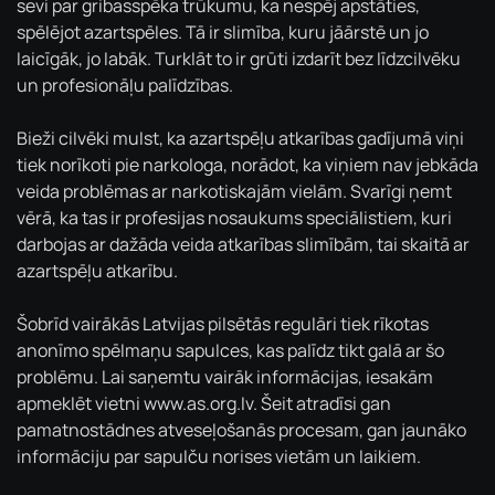
sevi par gribasspēka trūkumu, ka nespēj apstāties,
spēlējot azartspēles. Tā ir slimība, kuru jāārstē un jo
laicīgāk, jo labāk. Turklāt to ir grūti izdarīt bez līdzcilvēku
un profesionāļu palīdzības.
Bieži cilvēki mulst, ka azartspēļu atkarības gadījumā viņi
tiek norīkoti pie narkologa, norādot, ka viņiem nav jebkāda
veida problēmas ar narkotiskajām vielām. Svarīgi ņemt
vērā, ka tas ir profesijas nosaukums speciālistiem, kuri
darbojas ar dažāda veida atkarības slimībām, tai skaitā ar
azartspēļu atkarību.
Šobrīd vairākās Latvijas pilsētās regulāri tiek rīkotas
anonīmo spēlmaņu sapulces, kas palīdz tikt galā ar šo
problēmu. Lai saņemtu vairāk informācijas, iesakām
apmeklēt vietni www.as.org.lv. Šeit atradīsi gan
pamatnostādnes atveseļošanās procesam, gan jaunāko
informāciju par sapulču norises vietām un laikiem.