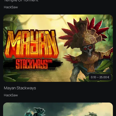
HackSaw
0.10 — 25.00 €
Mayan Stackways
HackSaw