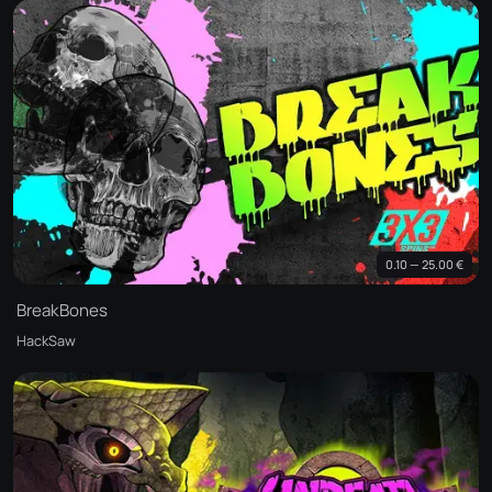
0.10 — 25.00 €
BreakBones
HackSaw