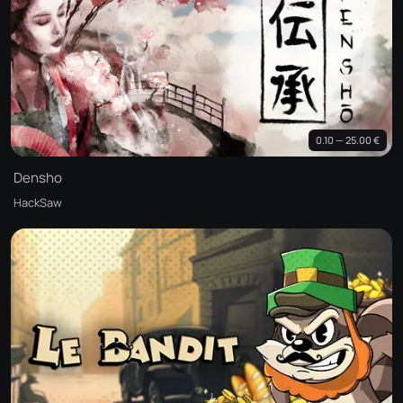
0.10 — 25.00 €
Densho
HackSaw