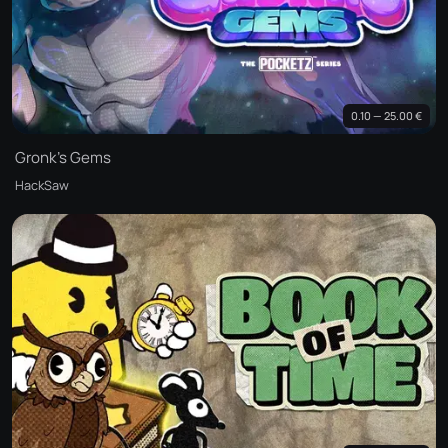
0.10 — 25.00 €
Gronk's Gems
HackSaw