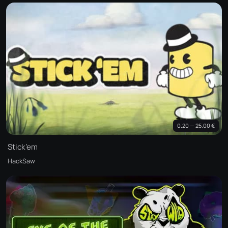
0.20 — 25.00 €
Stick’em
HackSaw