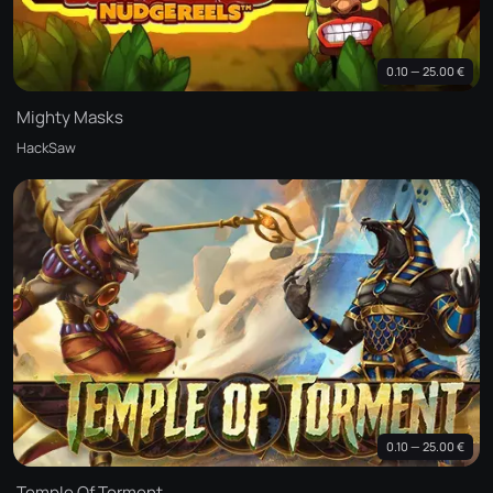
0.10 — 25.00 €
Mighty Masks
HackSaw
0.10 — 25.00 €
Temple Of Torment