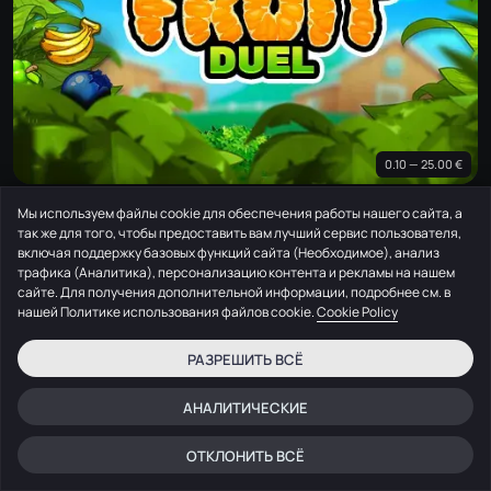
0.10 — 25.00 €
Fruit Duel
Мы используем файлы cookie для обеспечения работы нашего сайта, а
так же для того, чтобы предоставить вам лучший сервис пользователя,
HackSaw
включая поддержку базовых функций сайта (Необходимое), анализ
трафика (Аналитика), персонализацию контента и рекламы на нашем
сайте. Для получения дополнительной информации, подробнее см. в
нашей Политике использования файлов cookie.
Cookie Policy
РАЗРЕШИТЬ ВСЁ
АНАЛИТИЧЕСКИЕ
ОТКЛОНИТЬ ВСЁ
Главная
Поиск
Меню
Войти
Чат