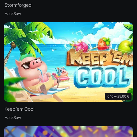
Stormforged
HackSaw
0.10 — 25.00 €
Keep 'em Cool
HackSaw