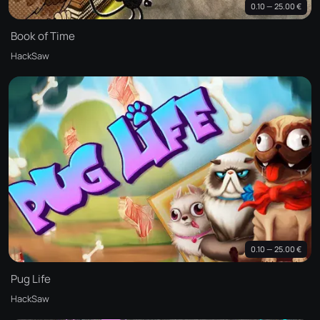
0.10 — 25.00 €
Book of Time
HackSaw
0.10 — 25.00 €
Pug Life
HackSaw