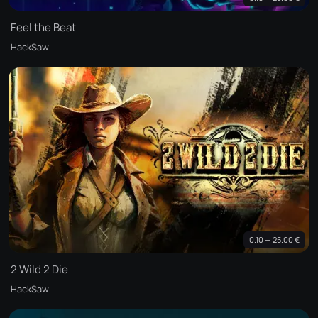
Feel the Beat
HackSaw
0.10 — 25.00 €
2 Wild 2 Die
HackSaw