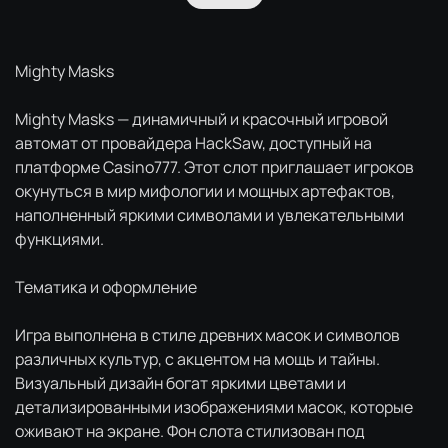
Mighty Masks
Mighty Masks — динамичный и красочный игровой
автомат от провайдера HackSaw, доступный на
платформе Casino777. Этот слот приглашает игроков
окунуться в мир мифологии и мощных артефактов,
наполненный яркими символами и увлекательными
функциями.
Тематика и оформление
Игра выполнена в стиле древних масок и символов
различных культур, с акцентом на мощь и тайны.
Визуальный дизайн богат яркими цветами и
детализированными изображениями масок, которые
оживают на экране. Фон слота стилизован под