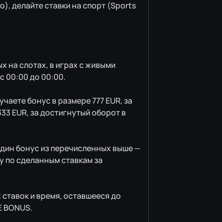
no), делайте ставки на спорт (Sports
х на слотах, в играх с живыми
с 00:00 до 00:00.
учаете бонус в размере 777 EUR, за
33 EUR, за достигнутый оборот в
один бонус из перечисленных выше —
у по сделанным ставкам за
ставок и время, оставшееся до
E BONUS.