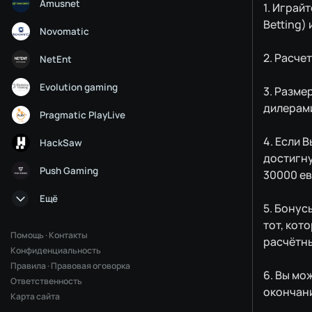
Amusnet
1. Играйт
Betting)
Novomatic
2. Расче
NetEnt
Evolution gaming
3. Разме
дилерами
Pragmatic PlayLive
4. Если 
HackSaw
достигну
Push Gaming
30000 ев
Ещё
5. Бонус
тот, кот
Помощь
·
Контакты
расчётны
Конфиденциальность
Правила
·
Правовая оговорка
6. Вы мо
Ответственность
окончани
Карта сайта