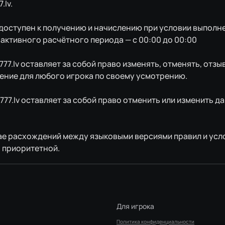
.lv.
 доступен к получению и начислению при условии выпол
 активного расчётного периода — с 00:00 до 00:00
o777.lv оставляет за собой право изменять, отменять, отз
ние для любого игрока по своему усмотрению.
o777.lv оставляет за собой право отменить или изменить 
чае расхождений между языковыми версиями правил и усл
 приоритетной.
Для игрока
Политика конфиденциальности