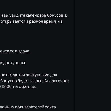
 и вы увидите календарь бонусов. В
открывается в разное время, и в
мента ее выдачи.
 недоступным.
 они остаются доступными для
 бонусов будет закрыт. Аналогично:
 18:00 того же дня.
ованных пользователей сайта