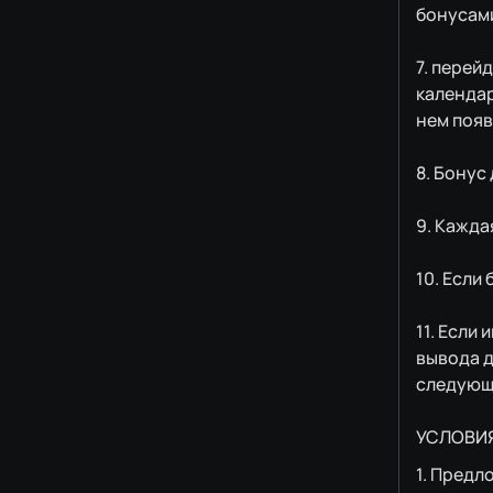
бонусами
7. перей
календар
нем появ
8. Бонус 
9. Кажда
10. Если
11. Если
вывода д
следующи
УСЛОВИ
1. Предл