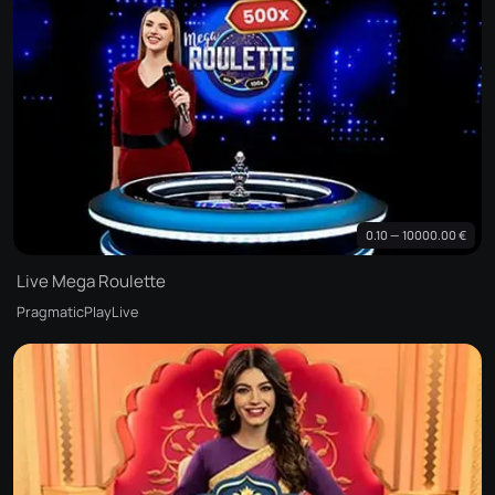
0.10 — 10000.00 €
Live Mega Roulette
PragmaticPlayLive