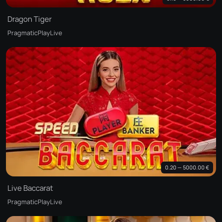
Dragon Tiger
PragmaticPlayLive
0.20 — 5000.00 €
Live Baccarat
PragmaticPlayLive