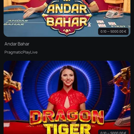
0.10 — 5000.00 €
Andar Bahar
PragmaticPlayLive
0.10 — 5000.00 €