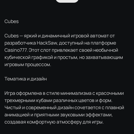
Cubes
Cubes — яркий и динамичный игровой автомат от
разработчика HackSaw, доступный на платформе
Casino777. Этот слот привлекает своей необычной
кубической графикой и простым, но захватывающим
игровым процессом.
Тематика и дизайн
Игра оформлена в стиле минимализма с красочными
трехмерными кубами различных цветов и форм.
Чистый и современный дизайн сочетается с плавной
анимацией и приятными звуковыми эффектами,
создавая комфортную атмосферу для игры.