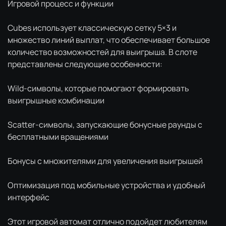
Игровой процесс и функции
Cubes использует классическую сетку 5×3 и
множество линий выплат, что обеспечивает большое
количество возможностей для выигрыша. В слоте
представлены следующие особенности:
Wild-символы, которые помогают формировать
выигрышные комбинации
Scatter-символы, запускающие бонусные раунды с
бесплатными вращениями
Бонусы с множителями для увеличения выигрышей
Оптимизация под мобильные устройства и удобный
интерфейс
Этот игровой автомат отлично подойдет любителям