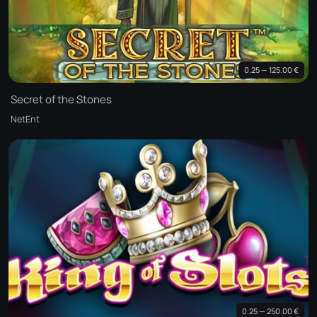
0.25 — 125.00 €
Secret of the Stones
NetEnt
0.25 — 250.00 €