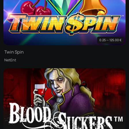
0.25 — 125.00 €
Twin Spin
NetEnt