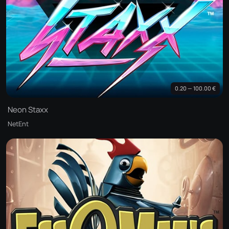
0.20 — 100.00 €
Neon Staxx
NetEnt