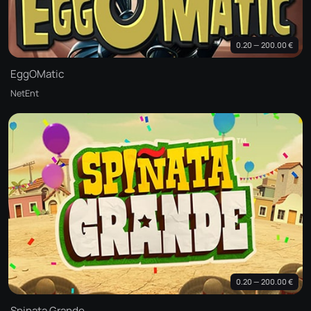
0.20 — 200.00 €
EggOMatic
NetEnt
0.20 — 200.00 €
Spinata Grande