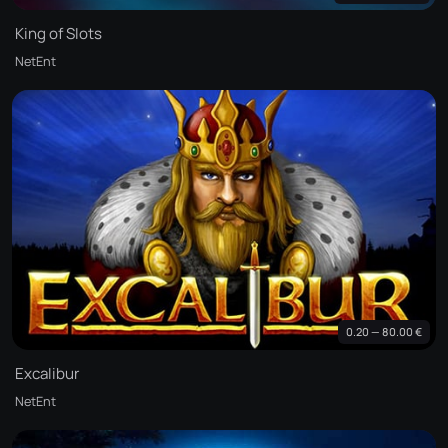
King of Slots
NetEnt
0.20 — 80.00 €
Excalibur
NetEnt