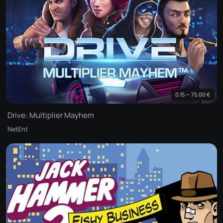
0.15 — 75.00 €
Drive: Multiplier Mayhem
NetEnt