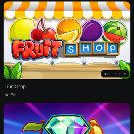
0.15 — 150.00 €
Fruit Shop
NetEnt