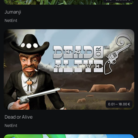
Jumanji
NetEnt
0.01 — 18.00 €
Dead or Alive
NetEnt