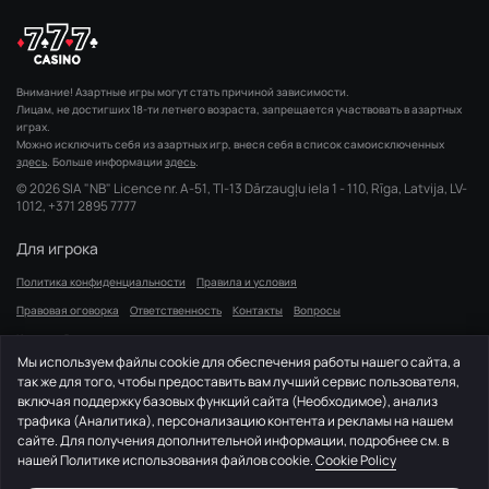
Внимание! Азартные игры могут стать причиной зависимости.
Лицам, не достигших 18-ти летнего возраста, запрещается участвовать в азартных
играх.
Можно исключить себя из азартных игр, внеся себя в список самоисключенных
здесь
.
Больше информации
здесь
.
© 2026 SIA "NB" Licence nr. A-51, TI-13 Dārzaugļu iela 1 - 110, Rīga, Latvija, LV-
1012,
+371 2895 7777
Для игрока
Политика конфиденциальности
Правила и условия
Правовая оговорка
Ответственность
Контакты
Вопросы
Карта сайта
Мы используем файлы cookie для обеспечения работы нашего сайта, а
Casino 777
так же для того, чтобы предоставить вам лучший сервис пользователя,
включая поддержку базовых функций сайта (Необходимое), анализ
Лайв Казино
СЛОТЫ
Бонусы и Акции
Sports Betting
трафика (Аналитика), персонализацию контента и рекламы на нашем
сайте. Для получения дополнительной информации, подробнее см. в
Категории слотов
нашей Политике использования файлов cookie.
Cookie Policy