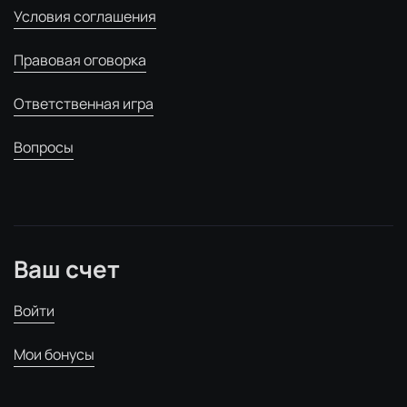
Условия соглашения
Правовая оговорка
Ответственная игра
Вопросы
Ваш счет
Войти
Мои бонусы