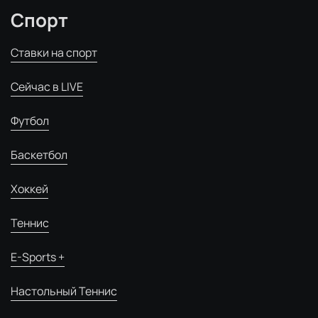
Спорт
Ставки на спорт
Сейчас в LIVE
Футбол
Баскетбол
Хоккей
Теннис
E-Sports +
Настольный Теннис