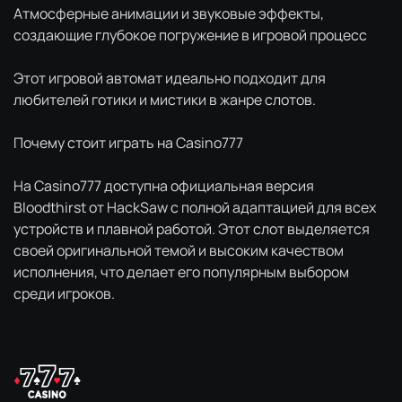
Атмосферные анимации и звуковые эффекты,
создающие глубокое погружение в игровой процесс
Этот игровой автомат идеально подходит для
любителей готики и мистики в жанре слотов.
Почему стоит играть на Casino777
На Casino777 доступна официальная версия
Bloodthirst от HackSaw с полной адаптацией для всех
устройств и плавной работой. Этот слот выделяется
своей оригинальной темой и высоким качеством
исполнения, что делает его популярным выбором
среди игроков.