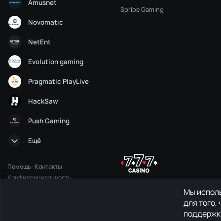
Amusnet
Spribe Gaming
Novomatic
NetEnt
Evolution gaming
Pragmatic PlayLive
HackSaw
Push Gaming
Ещё
Помощь
·
Контакты
Конфиденциальность
Внимание! Азартные игры могут стать пр
Правила
·
Правовая оговорка
Мы исполь
Лицам, не достигших 18-ти летнего возра
Ответственность
для того,
играх.
Карта сайта
поддержку
Можно исключить себя из азартных игр,