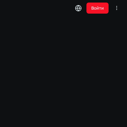
Войти