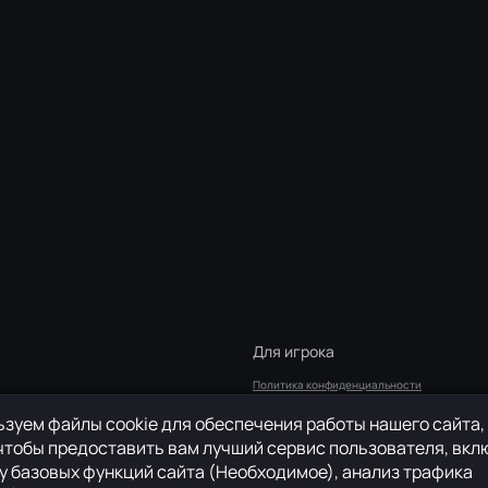
Для игрока
Политика конфиденциальности
ичиной зависимости.
Правила и условия
зуем файлы cookie для обеспечения работы нашего сайта, 
ста, запрещается участвовать в азартных
Правовая оговорка
 чтобы предоставить вам лучший сервис пользователя, вк
 базовых функций сайта (Необходимое), анализ трафика
Ответственность
 внеся себя в список самоисключенных