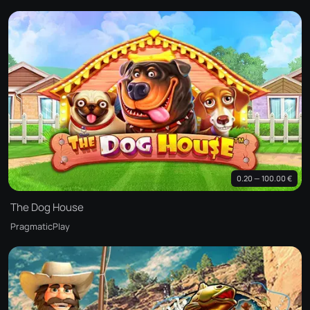
0.20 — 100.00 €
The Dog House
PragmaticPlay