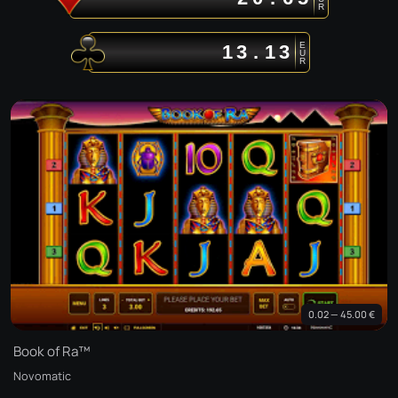
R
E
1
3
.
1
3
U
R
0.02 — 45.00 €
Book of Ra™
Novomatic