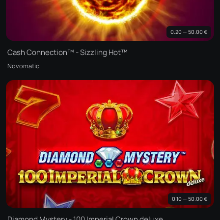
0.20 — 50.00 €
Cash Connection™ - Sizzling Hot™
Novomatic
0.10 — 50.00 €
Diamond Mystery - 100 Imperial Crown deluxe