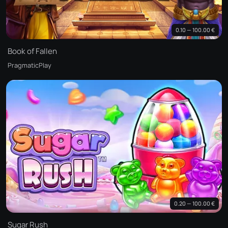
0.10 — 100.00 €
Book of Fallen
PragmaticPlay
0.20 — 100.00 €
Sugar Rush