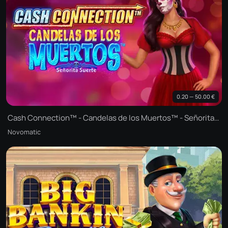
0.20 — 50.00 €
Cash Connection™ - Candelas de los Muertos™ - Señorita Suerte
Novomatic