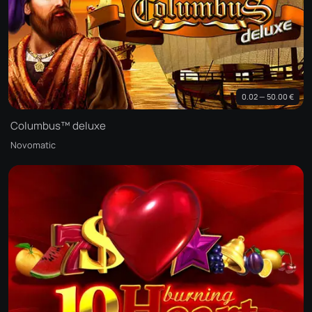
0.02 — 50.00 €
Columbus™ deluxe
Novomatic