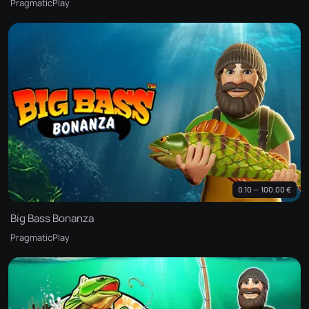
PragmaticPlay
0.10 — 100.00 €
Big Bass Bonanza
PragmaticPlay