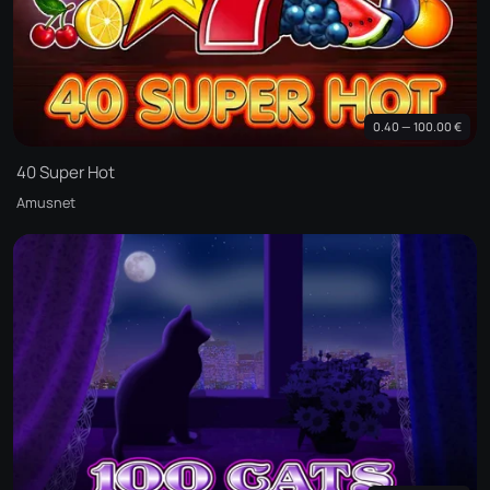
0.40 — 100.00 €
40 Super Hot
Amusnet