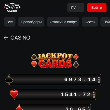
Войти
РУ
Все
Провайдеры
Ставки на спорт
Слоты
Лай
CASINO
E
6
9
7
3
.
1
4
U
R
E
1
5
4
1
.
7
2
U
R
E
2
0
.
6
5
U