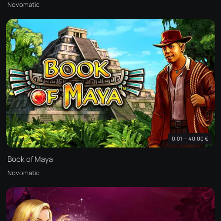
Novomatic
0.01 — 40.00 €
Book of Maya
Novomatic