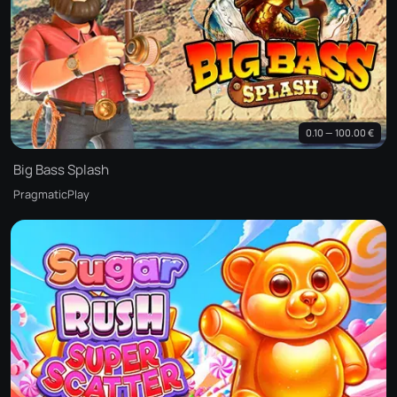
0.10 — 100.00 €
Big Bass Splash
PragmaticPlay