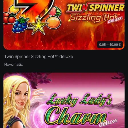
0.05 — 50.00 €
Twin Spinner Sizzling Hot™ deluxe
Novomatic