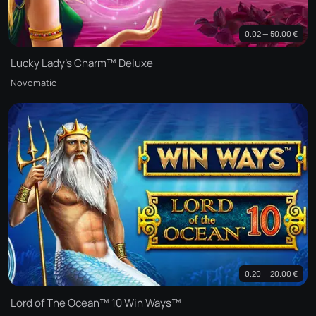
0.02 — 50.00 €
Lucky Lady’s Charm™ Deluxe
Novomatic
0.20 — 20.00 €
Lord of The Ocean™ 10 Win Ways™