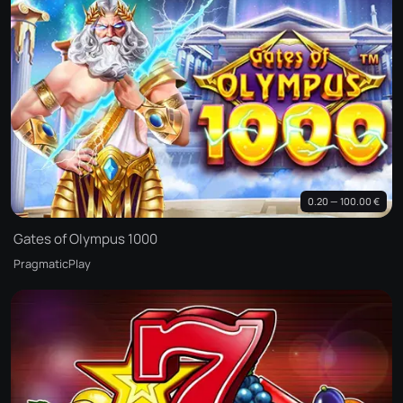
0.20 — 100.00 €
Gates of Olympus 1000
PragmaticPlay