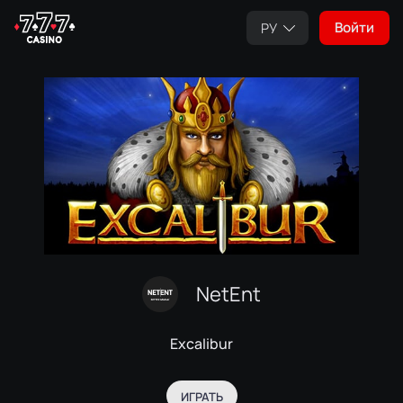
Войти
РУ
NetEnt
Excalibur
ИГРАТЬ