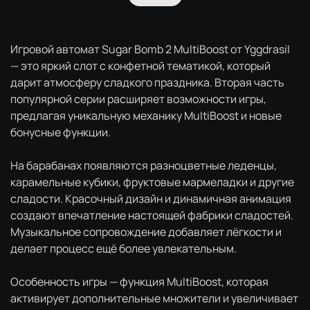
Игровой автомат Sugar Bomb 2 MultiBoost от Yggdrasil
— это яркий слот с конфетной тематикой, который
дарит атмосферу сладкого праздника. Вторая часть
популярной серии расширяет возможности игры,
предлагая уникальную механику MultiBoost и новые
бонусные функции.
На барабанах появляются разноцветные леденцы,
карамельные кубики, фруктовые мармеладки и другие
сладости. Красочный дизайн и динамичная анимация
создают впечатление настоящей фабрики сладостей.
Музыкальное сопровождение добавляет лёгкости и
делает процесс ещё более увлекательным.
Особенность игры — функция MultiBoost, которая
активирует дополнительные множители и увеличивает