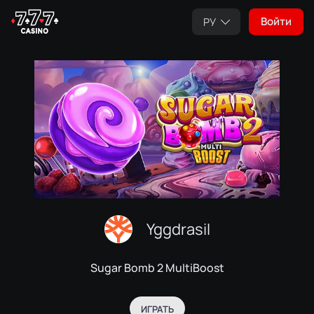
Войти
РУ
Yggdrasil
Sugar Bomb 2 MultiBoost
ИГРАТЬ