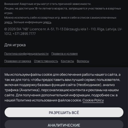
Внимание! Азартные игры могут стать причиной зависимости.
Лицам, не достигших 18-ти летнего возраста, запрещается участвовать в азартных
играх.
Можно исключить себя из азартных игр, внеся себя в список самоисключенных
здесь
.
Больше информации
здесь
.
© 2026 SIA "NB" Licence nr. A-51, TI-13 Dārzaugļu iela 1 - 110, Rīga, Latvija, LV-
1012,
+371 2895 7777
Для игрока
Политика конфиденциальности
Правила и условия
Правовая оговорка
Ответственность
Контакты
Вопросы
Карта сайта
Мы используем файлы cookie для обеспечения работы нашего сайта, а
так же для того, чтобы предоставить вам лучший сервис пользователя,
Casino 777
включая поддержку базовых функций сайта (Необходимое), анализ
Лайв Казино
СЛОТЫ
Бонусы и Акции
Sports Betting
трафика (Аналитика), персонализацию контента и рекламы на нашем
сайте. Для получения дополнительной информации, подробнее см. в
Категории слотов
нашей Политике использования файлов cookie.
Cookie Policy
Слоты
Лайв Казино
РАЗРЕШИТЬ ВСЁ
АНАЛИТИЧЕСКИЕ