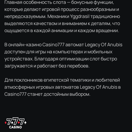
Главная особенность слота — бонусные функции,
которые делают игровой процесс разнообразным и
непредсказуемым. Механики Yggdrasil традиционно
выделяются качеством и вниманием к деталям, что
ощущается в каждой анимации и каждом вращении.
В онлайн-казино Casino777 автомат Legacy Of Anubis
доступен для игры на компьютерах и мобильных
устройствах. Благодаря оптимизации слот быстро
загружается и работает без перебоев.
Для поклонников египетской тематики и любителей
атмосферных игровых автоматов Legacy Of Anubis в
Casino777 станет достойным выбором.