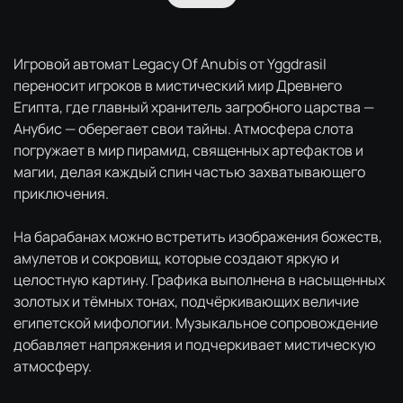
Игровой автомат Legacy Of Anubis от Yggdrasil
переносит игроков в мистический мир Древнего
Египта, где главный хранитель загробного царства —
Анубис — оберегает свои тайны. Атмосфера слота
погружает в мир пирамид, священных артефактов и
магии, делая каждый спин частью захватывающего
приключения.
На барабанах можно встретить изображения божеств,
амулетов и сокровищ, которые создают яркую и
целостную картину. Графика выполнена в насыщенных
золотых и тёмных тонах, подчёркивающих величие
египетской мифологии. Музыкальное сопровождение
добавляет напряжения и подчеркивает мистическую
атмосферу.