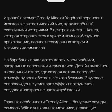
Игровой автомат Greedy Alice от Yggdrasil переносит
игроков в фантастический мир, вдохновлённый
сказочными историями. В центре сюжета — Алиса,
которая отправляется в яркое и немного безумное
приключение, полное неожиданных встреч и
магических символов.
На барабанах появляются карты, часы, чайники,
загадочные персонажи и сама Алиса. Дизайн выполнен
в красочном стиле, где каждая деталь передаёт
атмосферу волшебства и лёгкого безумия. Звуковое
сопровождение усиливает эффект погружения,
создавая настроение настоящей сказки.
Главные особенности Greedy Alice — бонусные раунды,
символы Wild и уникальные механики, делающие