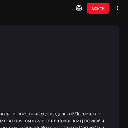
Войти
носит игроков в эпоху феодальной Японии, где
м в восточном стиле, стилизованной графикой и
оевых традиций. Игра доступна на Casino777 и