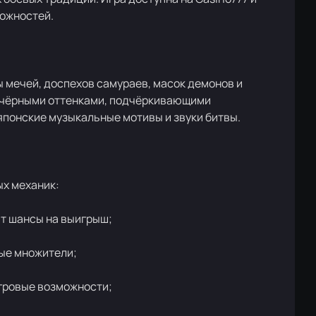
можностей.
 мечей, доспехов самураев, масок демонов и
и чёрными оттенками, подчёркивающими
понские музыкальные мотивы и звуки битвы.
ых механик:
ют шансы на выигрыш;
ые множители;
игровые возможности;