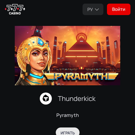
Войти
РУ
Thunderkick
Pyramyth
ИГРАТЬ