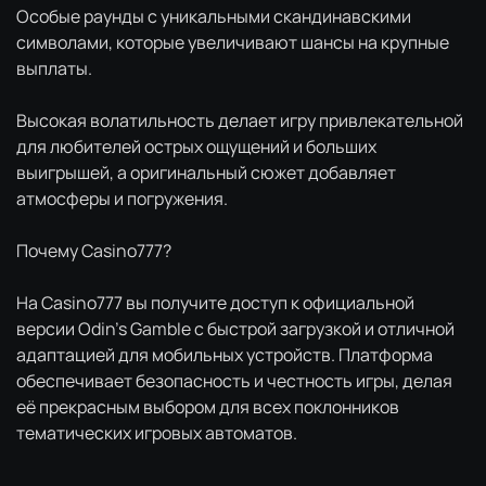
Особые раунды с уникальными скандинавскими
символами, которые увеличивают шансы на крупные
выплаты.
Высокая волатильность делает игру привлекательной
для любителей острых ощущений и больших
выигрышей, а оригинальный сюжет добавляет
атмосферы и погружения.
Почему Casino777?
На Casino777 вы получите доступ к официальной
версии Odin's Gamble с быстрой загрузкой и отличной
адаптацией для мобильных устройств. Платформа
обеспечивает безопасность и честность игры, делая
её прекрасным выбором для всех поклонников
тематических игровых автоматов.