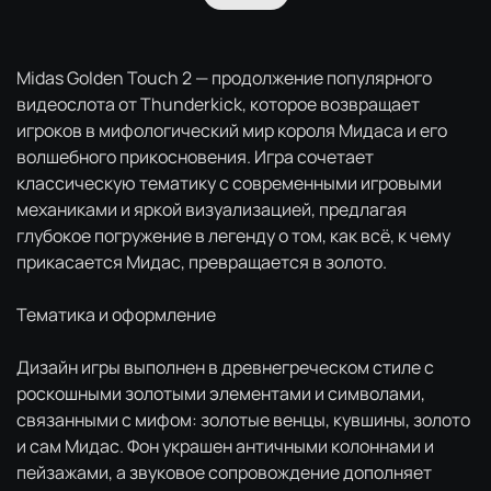
Midas Golden Touch 2 — продолжение популярного
видеослота от Thunderkick, которое возвращает
игроков в мифологический мир короля Мидаса и его
волшебного прикосновения. Игра сочетает
классическую тематику с современными игровыми
механиками и яркой визуализацией, предлагая
глубокое погружение в легенду о том, как всё, к чему
прикасается Мидас, превращается в золото.
Тематика и оформление
Дизайн игры выполнен в древнегреческом стиле с
роскошными золотыми элементами и символами,
связанными с мифом: золотые венцы, кувшины, золото
и сам Мидас. Фон украшен античными колоннами и
пейзажами, а звуковое сопровождение дополняет