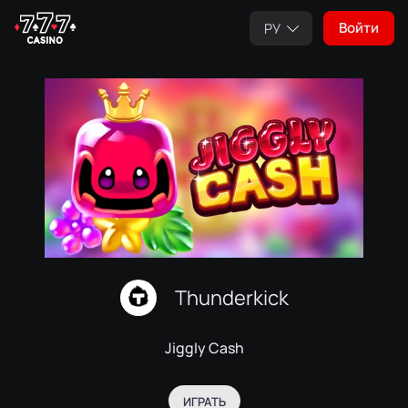
Войти
РУ
Thunderkick
Jiggly Cash
ИГРАТЬ