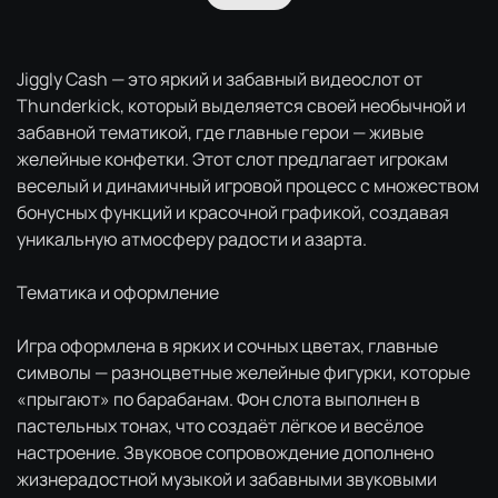
Jiggly Cash — это яркий и забавный видеослот от
Thunderkick, который выделяется своей необычной и
забавной тематикой, где главные герои — живые
желейные конфетки. Этот слот предлагает игрокам
веселый и динамичный игровой процесс с множеством
бонусных функций и красочной графикой, создавая
уникальную атмосферу радости и азарта.
Тематика и оформление
Игра оформлена в ярких и сочных цветах, главные
символы — разноцветные желейные фигурки, которые
«прыгают» по барабанам. Фон слота выполнен в
пастельных тонах, что создаёт лёгкое и весёлое
настроение. Звуковое сопровождение дополнено
жизнерадостной музыкой и забавными звуковыми