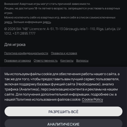
Внимание! Азартные игры могут стать причиной зависимости.
Лицам, не достигших 18-ти летнего возраста, запрещается участвовать в азартных
играх.
Можно исключить себя из азартных игр, внеся себя в список самоисключенных
здесь
.
Больше информации
здесь
.
© 2026 SIA "NB" Licence nr. A-51, TI-13 Dārzaugļu iela 1 - 110, Rīga, Latvija, LV-
1012,
+371 2895 7777
Для игрока
Политика конфиденциальности
Правила и условия
Правовая оговорка
Ответственность
Контакты
Вопросы
Карта сайта
Мы используем файлы cookie для обеспечения работы нашего сайта, а
так же для того, чтобы предоставить вам лучший сервис пользователя,
Casino 777
включая поддержку базовых функций сайта (Необходимое), анализ
Лайв Казино
СЛОТЫ
Бонусы и Акции
Sports Betting
трафика (Аналитика), персонализацию контента и рекламы на нашем
сайте. Для получения дополнительной информации, подробнее см. в
Категории слотов
нашей Политике использования файлов cookie.
Cookie Policy
Слоты
Лайв Казино
РАЗРЕШИТЬ ВСЁ
АНАЛИТИЧЕСКИЕ