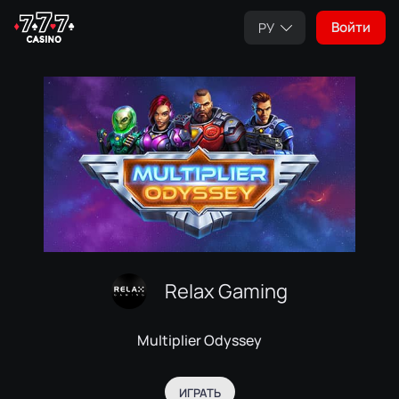
Войти
РУ
Relax Gaming
Multiplier Odyssey
ИГРАТЬ