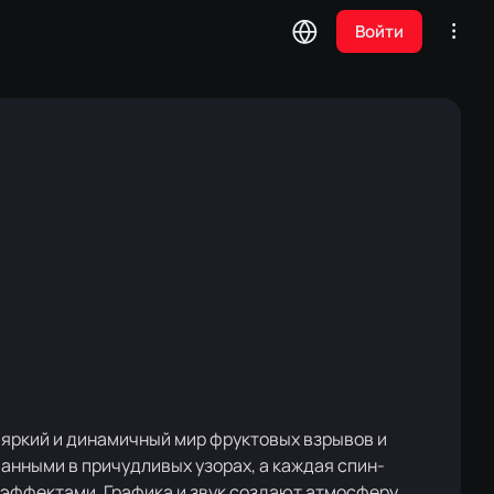
Войти
 в яркий и динамичный мир фруктовых взрывов и
нными в причудливых узорах, а каждая спин-
эффектами. Графика и звук создают атмосферу