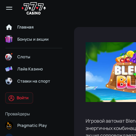
Главная
Бонусы и акции
Слоты
Лайв Казино
Ставки на спорт
Войти
Провайдеры
Игровой автомат Blen
Pragmatic Play
энергичных комбинац
акция сопровождаетс