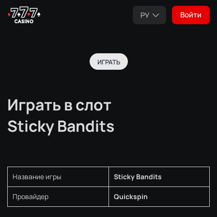
Войти
РУ
ИГРАТЬ
Играть в слот
Sticky Bandits
Название игры
Sticky Bandits
Провайдер
Quickspin