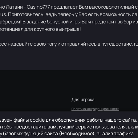
о Латвии - Casino777 предлагает Вам высоковолотилный с
onus. Приготовьтесь, ведь теперь у Вас есть возможность 
абрецом! В задание бонусной игры Вам предстоит выбор и
потенциал для крупного выигрыша!
рее надевайте свою тогу и отправляйтесь в путешествие, гд
Для игрока
Политика конфиденциальности
ичиной зависимости.
Правила и условия
зуем файлы cookie для обеспечения работы нашего сайта, 
ста, запрещается участвовать в азартных
Правовая оговорка
 чтобы предоставить вам лучший сервис пользователя, вк
 базовых функций сайта (Необходимое), анализ трафика
Ответственность
 внеся себя в список самоисключенных