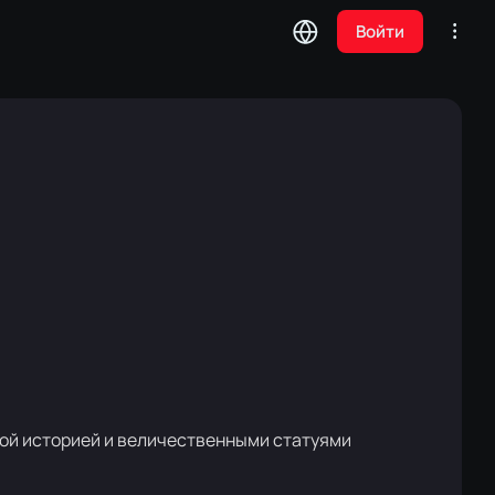
Войти
ной историей и величественными статуями