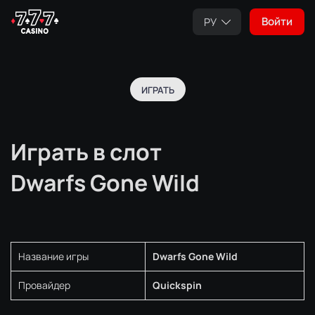
Войти
РУ
ИГРАТЬ
Играть в слот
Dwarfs Gone Wild
Название игры
Dwarfs Gone Wild
Провайдер
Quickspin