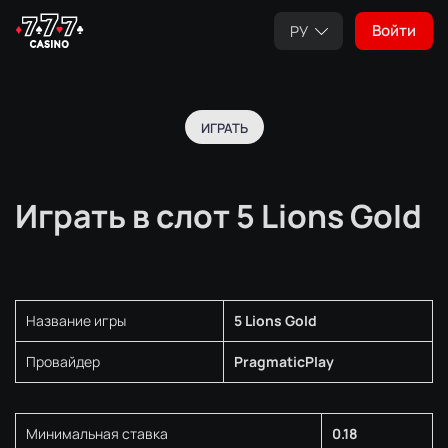
Войти
РУ
ИГРАТЬ
Играть в слот
5 Lions Gold
Название игры
5 Lions Gold
Провайдер
PragmaticPlay
Минимальная ставка
0.18