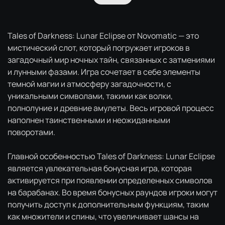
Tales of Darkness: Lunar Eclipse от Novomatic — это
мистический слот, который погружает игроков в
загадочный мир ночных тайн, связанных с затмениями
и лунными фазами. Игра сочетает в себе элементы
темной магии и атмосферу загадочности, с
уникальными символами, такими как волки,
полнолуние и древние амулеты. Весь игровой процесс
наполнен таинственными и неожиданными
поворотами.
Главной особенностью Tales of Darkness: Lunar Eclipse
является увлекательная бонусная игра, которая
активируется при появлении определенных символов
на барабанах. Во время бонусных раундов игроки могут
получить доступ к дополнительным функциям, таким
как множители и спины, что увеличивает шансы на