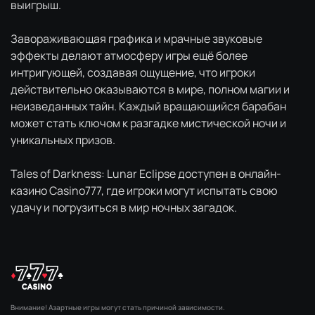
выигрыш.
Завораживающая графика и мрачные звуковые
эффекты делают атмосферу игры ещё более
интригующей, создавая ощущение, что игроки
действительно оказываются в мире, полном магии и
неизведанных тайн. Каждый вращающийся барабан
может стать ключом к разгадке мистической ночи и
уникальных призов.
Tales of Darkness: Lunar Eclipse доступен в онлайн-
казино Casino777, где игроки могут испытать свою
удачу и погрузиться в мир ночных загадок.
Внимание! Азартные игры могут стать причиной зависимости.