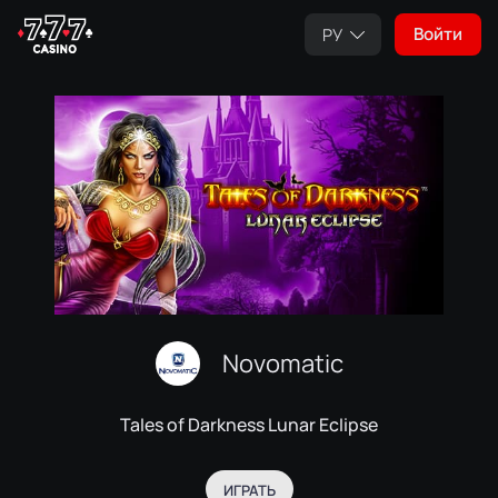
Войти
РУ
Novomatic
Tales of Darkness Lunar Eclipse
ИГРАТЬ