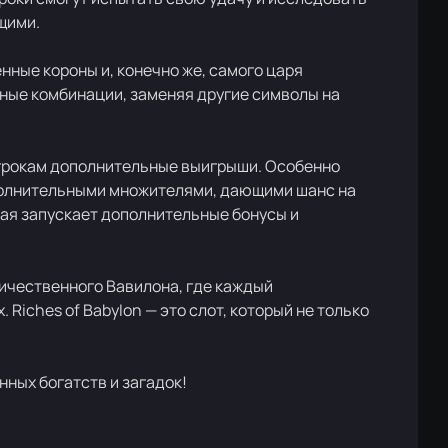
щими.
ные короны и, конечно же, самого царя
шные комбинации, заменяя другие символы на
 игрокам дополнительные выигрыши. Особенно
полнительными множителями, дающими шанс на
орая запускает дополнительные бонусы и
ичественного Вавилона, где каждый
Riches of Babylon — это слот, который не только
нных богатств и загадок!