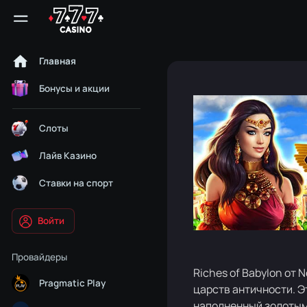
Главная
Бонусы и акции
Слоты
Лайв Казино
Ставки на спорт
Войти
Провайдеры
Riches of Babylon от
Pragmatic Play
царств античности. Э
наполненный золотыми