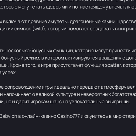
 которые могут стать щедрыми и по-настоящему впечатляю
 включают древние амулеты, драгоценные камни, царствен
 дикий символ (wild), который помогает создавать выигры
есть несколько бонусных функций, которые могут принести
 бонусный режим, в котором активируются вращения с до
ши. Кроме того, в игре присутствует функция scatter, кот
 успех.
ое сопровождение игры идеально передают атмосферу вел
напоминает о великой культуре и невероятных богатствах. 
ии, но и дарит игрокам шанс на увлекательные выигрыши.
Babylon в онлайн-казино Casino777 и окунитесь в мир стари