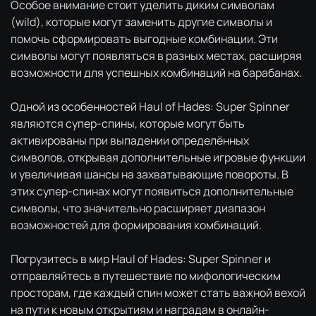
Особое внимание стоит уделить диким символам
(wild), которые могут заменить другие символы и
помочь сформировать выгодные комбинации. Эти
символы могут появляться в разных местах, расширяя
возможности для успешных комбинаций на барабанах.
Одной из особенностей Haul of Hades: Super Spinner
являются супер-спины, которые могут быть
активированы при выпадении определённых
символов, открывая дополнительные игровые функции
и увеличивая шансы на захватывающие повороты. В
этих супер-спинах могут появиться дополнительные
символы, что значительно расширяет диапазон
возможностей для формирования комбинаций.
Погрузитесь в мир Haul of Hades: Super Spinner и
отправляйтесь в путешествие по мифологическим
просторам, где каждый спин может стать важной вехой
на пути к новым открытиям и наградам в онлайн-