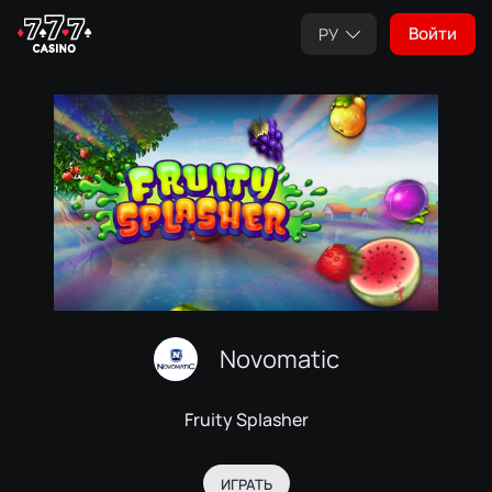
Войти
РУ
Novomatic
Fruity Splasher
ИГРАТЬ