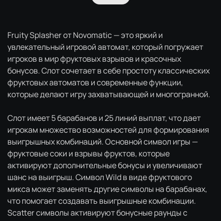
Fruity Splasher от Novomatic — это яркий и
увлекательный игровой автомат, который погружает
игроков в мир фруктовых взрывов и красочных
бонусов. Слот сочетает в себе простоту классических
фруктовых автоматов и современные функции,
которые делают игру захватывающей и многогранной.
Слот имеет 5 барабанов и 25 линий выплат, что дает
игрокам множество возможностей для формирования
выигрышных комбинаций. Основной символ игры —
фруктовые соки и взрывы фруктов, которые
активируют дополнительные бонусы и увеличивают
шанс на выигрыш. Символ Wild в виде фруктового
микса может заменять другие символы на барабанах,
что помогает создавать выигрышные комбинации.
Scatter символы активируют бонусные раунды с