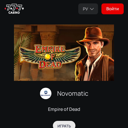
Войти
РУ
Novomatic
Empire of Dead
ИГРАТЬ