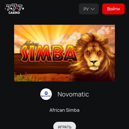
Войти
РУ
Novomatic
African Simba
ИГРАТЬ