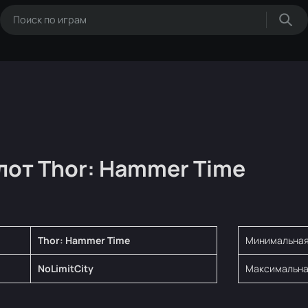
слот
Thor: Hammer Time
Thor: Hammer Time
Минимальная
NoLimitCity
Максимальна