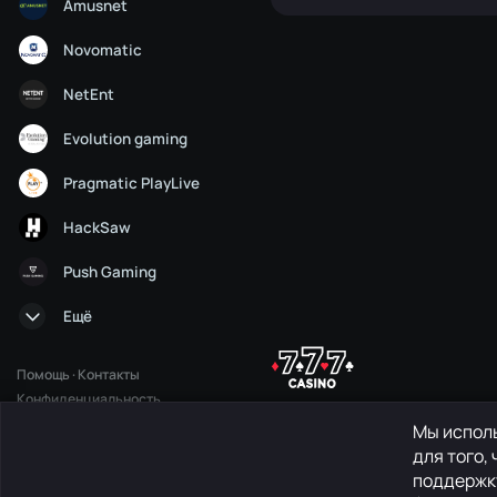
Amusnet
Novomatic
NetEnt
Evolution gaming
Pragmatic PlayLive
HackSaw
Push Gaming
Ещё
Помощь
·
Контакты
Конфиденциальность
Внимание! Азартные игры могут стать пр
Правила
·
Правовая оговорка
Мы исполь
Лицам, не достигших 18-ти летнего возра
Ответственность
для того,
играх.
Карта сайта
поддержку
Можно исключить себя из азартных игр,