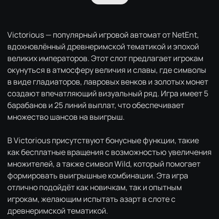
Victorious — популярный игровой автомат от NetEnt,
вдохновлённый древнеримской тематикой и эпохой
великих императоров. Этот слот предлагает игрокам
окунуться в атмосферу величия и славы, где символы
в виде гладиаторов, лавровых венков и золотых монет
создают впечатляющий визуальный ряд. Игра имеет 5
барабанов и 25 линий выплат, что обеспечивает
множество шансов на выигрыш.
В Victorious присутствуют бонусные функции, такие
как бесплатные вращения с возможностью увеличения
множителей, а также символ Wild, который помогает
формировать выигрышные комбинации. Эта игра
отлично подойдёт как новичкам, так и опытным
игрокам, желающим испытать азарт в слоте с
древнеримской тематикой.