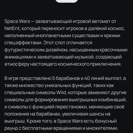
Space Wars — захватывающий игровой автомат от
NetEnt, который переносит игроков в далёкий космос,
наполненный инопланетными существами и яркими
спецэффектами. Этот слот отличается
футуристическим дизайном, насыщенным красочными
анимациями и захватывающей музыкой, создающей
атмосферу настоящего космического приключения.
В игре представлено 5 барабанов и 40 линий выплат, а
также множество уникальных функций, таких как
специальные символы Wild, которые заменяют другие
символы для формирования выигрышных комбинаций,
и символы с функцией перестановки, меняющие своё
положение на барабанах, увеличивая шансы на
выигрыш. Кроме того, в Space Wars есть бонусный
раунд с бесплатными вращениями и множителями,