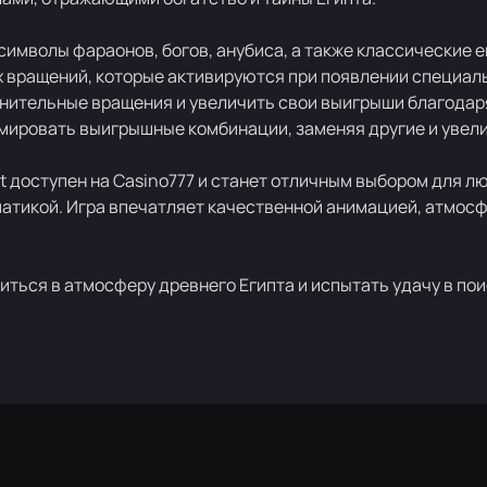
символы фараонов, богов, анубиса, а также классические 
 вращений, которые активируются при появлении специаль
лнительные вращения и увеличить свои выигрыши благода
мировать выигрышные комбинации, заменяя другие и увели
pt доступен на Casino777 и станет отличным выбором для л
атикой. Игра впечатляет качественной анимацией, атмос
зиться в атмосферу древнего Египта и испытать удачу в по