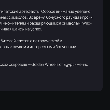
египетские артефакты. Особое внимание уделено
ных символов. Во время бонусного раунда игроки
ря множителям и расширяющимся символам. Wild-
чивая шансы на успех.
юбителей слотов с исторической и
ферным звуком и интересными бонусными
исках сокровищ — Golden Wheels of Egypt именно