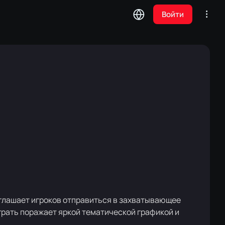
Войти
риглашает игроков отправиться в захватывающее
играть поражает яркой тематической графикой и