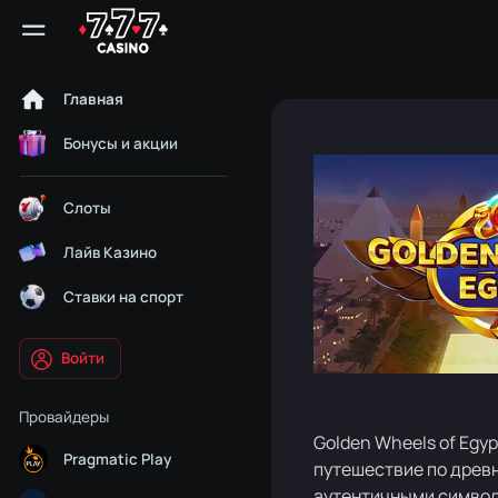
Главная
Бонусы и акции
Слоты
Лайв Казино
Ставки на спорт
Войти
Провайдеры
Golden Wheels of Egy
Pragmatic Play
путешествие по древн
аутентичными символ