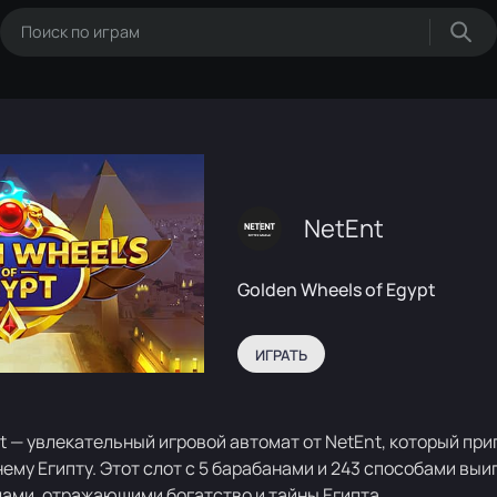
NetEnt
Golden Wheels of Egypt
ИГРАТЬ
pt — увлекательный игровой автомат от NetEnt, который п
ему Египту. Этот слот с 5 барабанами и 243 способами вы
ами, отражающими богатство и тайны Египта.