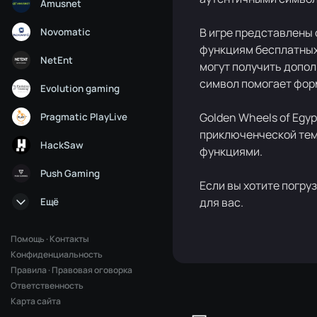
Amusnet
В игре представлены 
Novomatic
функциям бесплатных
NetEnt
могут получить допо
символ помогает фор
Evolution gaming
Golden Wheels of Egy
Pragmatic PlayLive
приключенческой тем
HackSaw
функциями.
Push Gaming
Если вы хотите погру
для вас.
Ещё
Помощь
·
Контакты
Конфиденциальность
Правила
·
Правовая оговорка
Ответственность
Карта сайта