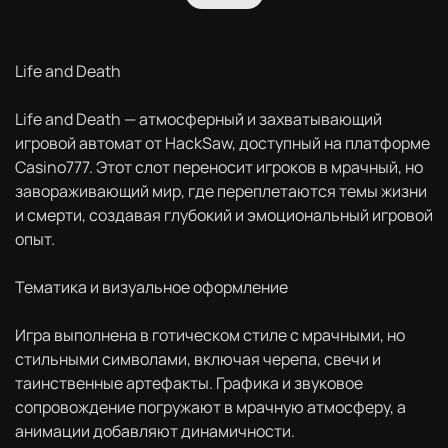
Life and Death
Life and Death — атмосферный и захватывающий
игровой автомат от HackSaw, доступный на платформе
Casino777. Этот слот переносит игроков в мрачный, но
завораживающий мир, где переплетаются темы жизни
и смерти, создавая глубокий и эмоциональный игровой
опыт.
Тематика и визуальное оформление
Игра выполнена в готическом стиле с мрачными, но
стильными символами, включая черепа, свечи и
таинственные артефакты. Графика и звуковое
сопровождение погружают в мрачную атмосферу, а
анимации добавляют динамичности.