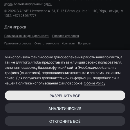
здесь
.
Больше информации
здесь
.
© 2026 SIA "NB" Licence nr. A-51, TI-13 Dārzaugļu iela 1 - 110, Rīga, Latvija, LV-
1012,
+371 2895 7777
Для игрока
Политика конфиденциальности
Правила и условия
Правовая оговорка
Ответственность
Контакты
Вопросы
Карта сайта
Мы используем файлы cookie для обеспечения работы нашего сайта, а
так же для того, чтобы предоставить вам лучший сервис пользователя,
Casino 777
включая поддержку базовых функций сайта (Необходимое), анализ
Лайв Казино
СЛОТЫ
Бонусы и Акции
Sports Betting
трафика (Аналитика), персонализацию контента и рекламы на нашем
сайте. Для получения дополнительной информации, подробнее см. в
Категории слотов
нашей Политике использования файлов cookie.
Cookie Policy
Слоты
Лайв Казино
РАЗРЕШИТЬ ВСЁ
АНАЛИТИЧЕСКИЕ
ОТКЛОНИТЬ ВСЁ
Главная
Поиск
Меню
Войти
Чат