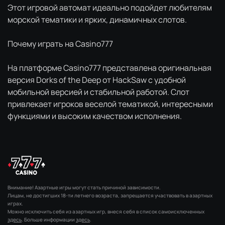
Этот игровой автомат идеально подойдет любителям
морской тематики и ярких, динамичных слотов.
Почему играть на Casino777
На платформе Casino777 представлена оригинальная
версия Dorks of the Deep от HackSaw с удобной
мобильной версией и стабильной работой. Слот
привлекает игроков веселой тематикой, интересными
функциями и высоким качеством исполнения.
Внимание! Азартные игры могут стать причиной зависимости.
Лицам, не достигших 18-ти летнего возраста, запрещается участвовать в азартных
играх.
Можно исключить себя из азартных игр, внеся себя в список самоисключенных
здесь
.
Больше информации
здесь
.