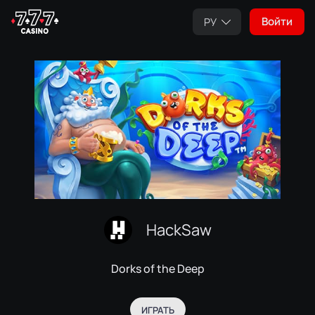
Войти
РУ
HackSaw
Dorks of the Deep
ИГРАТЬ