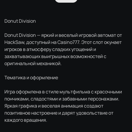
Donut Division
Donut Division — яркий и веселый игровой автомат от
HackSaw, доступный на Casino777. Этот слот окунает
игроков в атмосферу сладких угощений и
захватывающих выигрышных возможностей с
оригинальной механикой.
Тематика и оформление
Игра оформлена в стиле мультфильма с красочными
пончиками, сладостями и забавными персонажами.
Яркая графика и веселая анимация создают
позитивное настроение и дарят удовольствие от
каждого вращения.